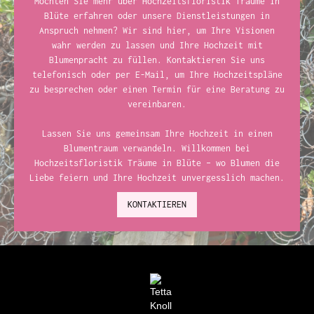
Möchten Sie mehr über Hochzeitsfloristik Träume in
Blüte erfahren oder unsere Dienstleistungen in
Anspruch nehmen? Wir sind hier, um Ihre Visionen
wahr werden zu lassen und Ihre Hochzeit mit
Blumenpracht zu füllen. Kontaktieren Sie uns
telefonisch oder per E-Mail, um Ihre Hochzeitspläne
zu besprechen oder einen Termin für eine Beratung zu
vereinbaren.
Lassen Sie uns gemeinsam Ihre Hochzeit in einen
Blumentraum verwandeln. Willkommen bei
Hochzeitsfloristik Träume in Blüte – wo Blumen die
Liebe feiern und Ihre Hochzeit unvergesslich machen.
KONTAKTIEREN